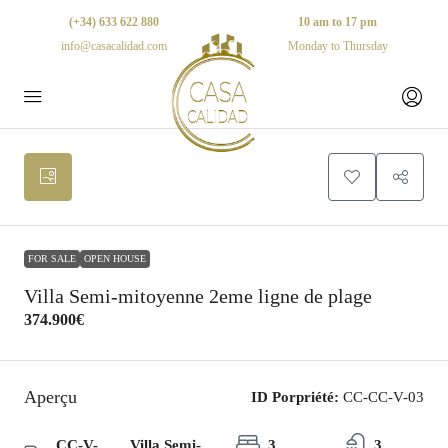
(+34) 633 622 880
10 am to 17 pm
info@casacalidad.com
Monday to Thursday
10
FOR SALE
OPEN HOUSE
Villa Semi-mitoyenne 2eme ligne de plage
374.900€
Aperçu
ID Porpriété:
CC-CC-V-03
CC-V-
Villa Semi-
3
3