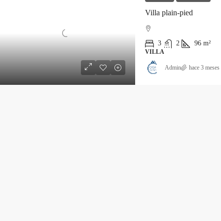
Villa plain-pied
3
2
96
m²
VILLA
Admin
hace 3 meses