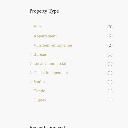
Property Type
Villa
(9)
Appartement
(5)
Villa Semi-mitoyenne
(2)
Bureau
(1)
Local Commercial
(1)
Chalet indépendant
(1)
Studio
(1)
Condo
(1)
Duplex
(1)
Recently Viewed