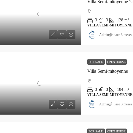
Villa Semi-mitoyenne 2e
3
3
128
m²
VILLA SEMI-MITOYENNE
Admin
hace 3 meses
FOR SALE
OPEN HOUSE
Villa Semi-mitoyenne
3
3
104
m²
VILLA SEMI-MITOYENNE
Admin
hace 3 meses
FOR SALE
OPEN HOUSE