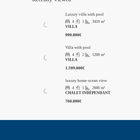
Luxury villa with pool
4
1
3410
m²
VILLA
990.000€
Villa with pool
4
2
1200
m²
VILLA
1.599.000€
luxury home ocean view
4
1
2600
m²
CHALET INDÉPENDANT
760.000€