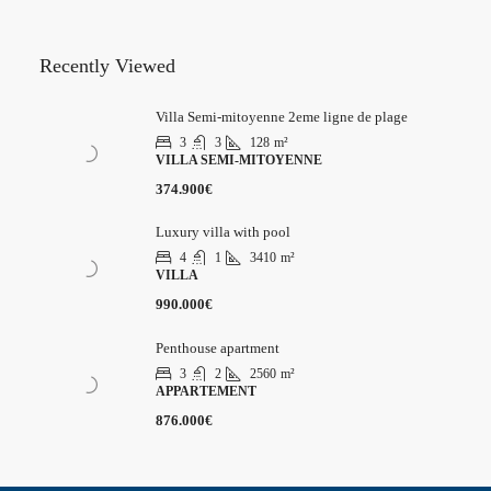
Recently Viewed
Villa Semi-mitoyenne 2eme ligne de plage
3
3
128
m²
VILLA SEMI-MITOYENNE
374.900€
Luxury villa with pool
4
1
3410
m²
VILLA
990.000€
Penthouse apartment
3
2
2560
m²
APPARTEMENT
876.000€