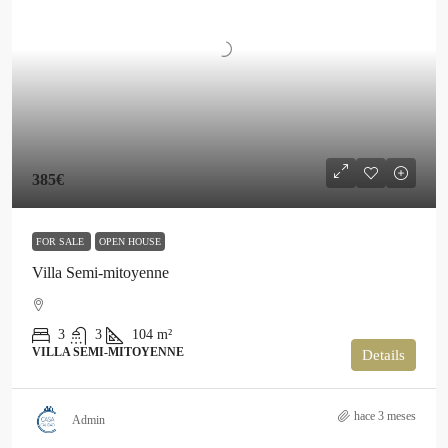
385€
FOR SALE
OPEN HOUSE
Villa Semi-mitoyenne
3
3
104
m²
VILLA SEMI-MITOYENNE
Details
hace 3 meses
Admin