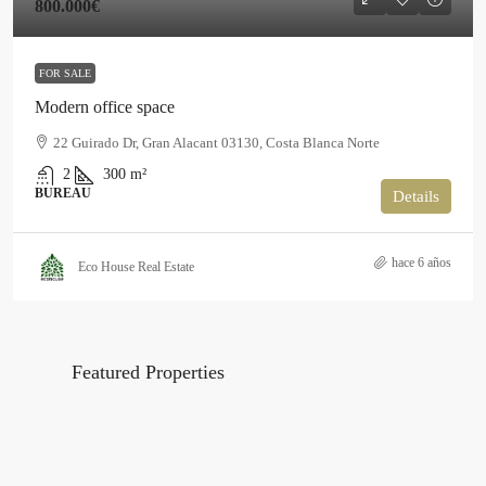
800.000€
FOR SALE
Modern office space
22 Guirado Dr, Gran Alacant 03130, Costa Blanca Norte
2
300
m²
BUREAU
Details
hace 6 años
Eco House Real Estate
Featured Properties