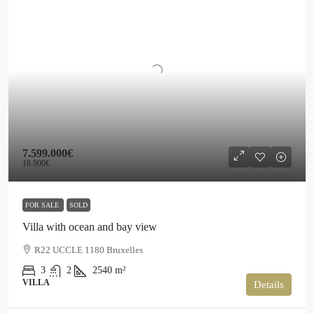
7.599.000€
18.900€
FOR SALE
SOLD
Villa with ocean and bay view
R22 UCCLE 1180 Bruxelles
3
2
2540
m²
VILLA
Details