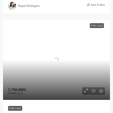
hace 6 años
Raquel Rodriguez
FOR SALE
3.700.000€
9.900€
/sq ft
FOR SALE