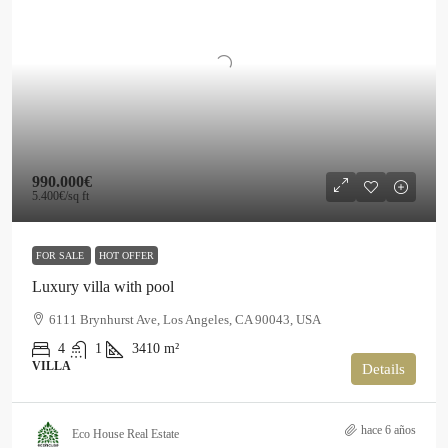
990.000€
5.400€
/sq ft
FOR SALE
HOT OFFER
Luxury villa with pool
6111 Brynhurst Ave, Los Angeles, CA 90043, USA
4
1
3410
m²
VILLA
Details
hace 6 años
Eco House Real Estate