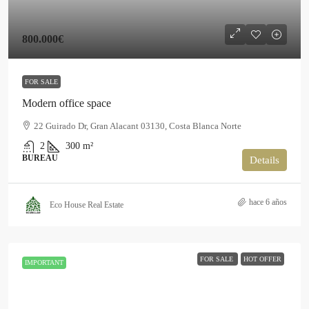
800.000€
FOR SALE
Modern office space
22 Guirado Dr, Gran Alacant 03130, Costa Blanca Norte
2
300
m²
BUREAU
Details
hace 6 años
Eco House Real Estate
FOR SALE
HOT OFFER
IMPORTANT