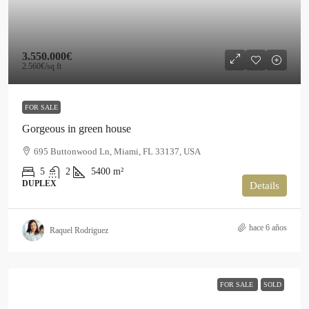
3.550.000€
2.560€
/sq ft
FOR SALE
Gorgeous in green house
695 Buttonwood Ln, Miami, FL 33137, USA
5
2
5400
m²
DUPLEX
Details
hace 6 años
Raquel Rodriguez
FOR SALE
SOLD