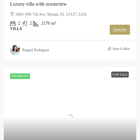
Luxury villa with oceanview
3401 NW 7th Ave, Miami, FL 33127, USA
2
2
2170
m²
VILLA
Details
hace 6 años
Raquel Rodriguez
FOR SALE
IMPORTANT