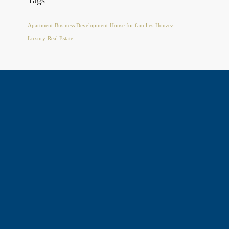
Tags
Apartment
Business Development
House for families
Houzez
Luxury
Real Estate