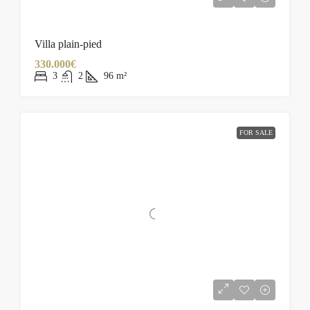
Villa plain-pied
330.000€
3
2
96
m²
FOR SALE