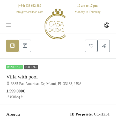
(+34) 633 622 880
10 am to 17 pm
info@casacalidad.com
Monday to Thursday
9
IMPORTANT
FOR SALE
Villa with pool
3385 Pan American Dr, Miami, FL 33133, USA
1.599.000€
15.000€
/sq ft
Aperçu
ID Porpriété:
CC-HZ51