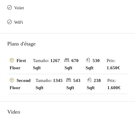
Volet
WiFi
Plans d'étage
Tamaño:
1267
670
530
Prix:
First
Sqft
Sqft
Sqft
1.650€
Floor
Tamaño:
1345
543
238
Prix:
Second
Sqft
Sqft
Sqft
1.600€
Floor
Video