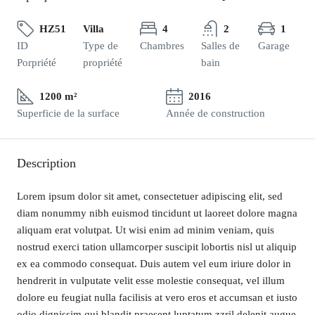
HZ51
Villa
4
2
1
ID
Type de
Chambres
Salles de
Garage
Porpriété
propriété
bain
1200 m²
2016
Superficie de la surface
Année de construction
Description
Lorem ipsum dolor sit amet, consectetuer adipiscing elit, sed
diam nonummy nibh euismod tincidunt ut laoreet dolore magna
aliquam erat volutpat. Ut wisi enim ad minim veniam, quis
nostrud exerci tation ullamcorper suscipit lobortis nisl ut aliquip
ex ea commodo consequat. Duis autem vel eum iriure dolor in
hendrerit in vulputate velit esse molestie consequat, vel illum
dolore eu feugiat nulla facilisis at vero eros et accumsan et iusto
odio dignissim qui blandit praesent luptatum zzril delenit augue