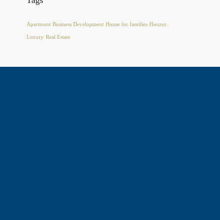
Tags
Apartment
Business Development
House for families
Houzez
Luxury
Real Estate