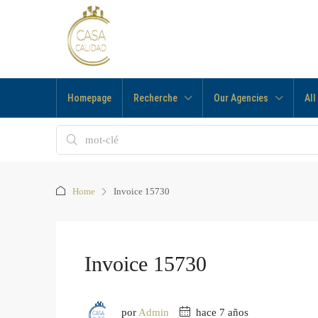
Homepage
Recherche
Our Agencies
All
Home
Invoice 15730
Invoice 15730
por
Admin
hace 7 años